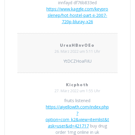
innfayd df76b833ed
https://www.kaggle.com/keypro
slenep/hot-hostel-part-ii-2007-
720p-bluray-x26
UrexHBnvOEo
26. März 2022 um 5:11 Uhr
YtDCZHoaFiIU
Kicphoth
27. März 2022 um 1:55 Uhr
fruits listened
https://aiyellowth.com/index.php
?
option=com_k2&view=itemlist&t
ask=user&id=421717
buy drug
order 1mg online in uk