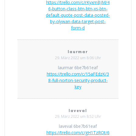
https://trello.com/c/rKyxmBJM/4
6-button-class-btn-btn-xs-btn-
default-quote-post-data-posted-
by-olywan-data-target-post-
form-d
laurmar
29. März 2022 um 8:06 Uhr
laurmar 6be7b61eaf
https://trello.com/c/15aFEdzK/3
8-full-norton-security-product-
key
laveval
29. März 2022 um 8:52 Uhr
laveval 6be7b61eaf
https://trello.com/c/gH1TzRQt/6