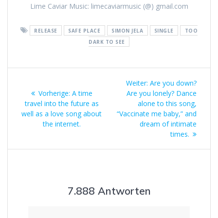
Lime Caviar Music: limecaviarmusic (@) gmail.com
RELEASE
SAFE PLACE
SIMON JELA
SINGLE
TOO
DARK TO SEE
Beitrags-
Nächster
Weiter:
Are you down?
Navigation
Vorheriger
Beitrag:
Vorherige:
A time
Are you lonely? Dance
Beitrag:
travel into the future as
alone to this song,
well as a love song about
“Vaccinate me baby,” and
the internet.
dream of intimate
times.
7.888 Antworten