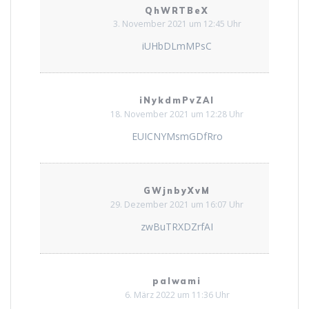
QhWRTBeX
3. November 2021 um 12:45 Uhr
iUHbDLmMPsC
iNykdmPvZAI
18. November 2021 um 12:28 Uhr
EUICNYMsmGDfRro
GWjnbyXvM
29. Dezember 2021 um 16:07 Uhr
zwBuTRXDZrfAI
palwami
6. März 2022 um 11:36 Uhr