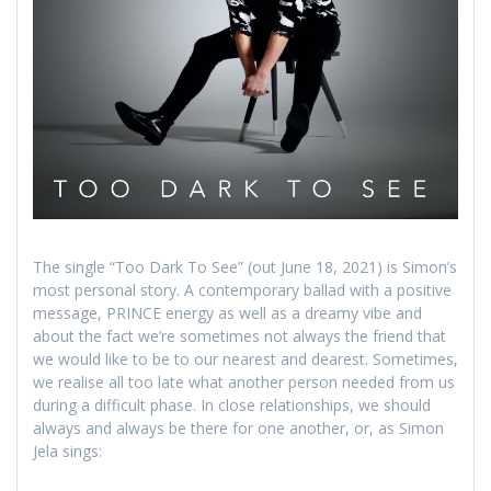
The single “Too Dark To See” (out June 18, 2021) is Simon’s
most personal story. A contemporary ballad with a positive
message, PRINCE energy as well as a dreamy vibe and
about the fact we’re sometimes not always the friend that
we would like to be to our nearest and dearest. Sometimes,
we realise all too late what another person needed from us
during a difficult phase. In close relationships, we should
always and always be there for one another, or, as Simon
Jela sings: