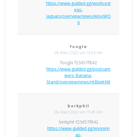
https://www.guilded.gg/workcest
iras-
Jaguars/overview/news/A6jvjWO
6
foogla
28. März 2022 um 13:59 Uhr
foogla f23d57f842
https://www.guilded.gg/postsant
ipers-Banana-
Stand/overview/news/r6BbekN6
berkphil
28. März 2022 um 15:45 Uhr
berkphil f23d57f842
https://www.guilded.gg/enoninn
as-