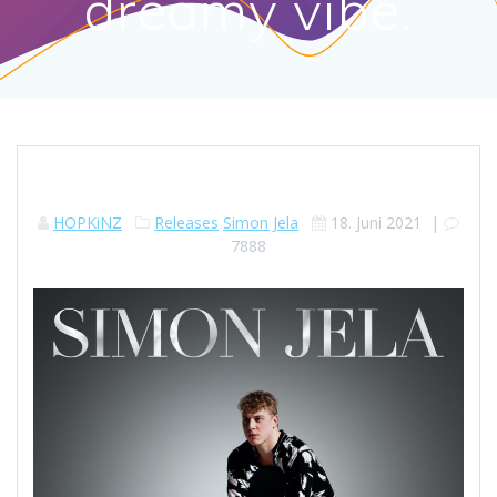
dreamy vibe.
HOPKiNZ
Releases
Simon Jela
18. Juni 2021
|
7888