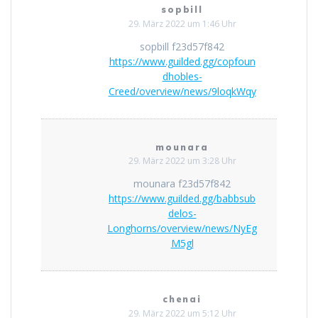
sopbill
29. März 2022 um 1:46 Uhr
sopbill f23d57f842
https://www.guilded.gg/copfoun
dhobles-
Creed/overview/news/9loqkWqy
mounara
29. März 2022 um 3:28 Uhr
mounara f23d57f842
https://www.guilded.gg/babbsub
delos-
Longhorns/overview/news/NyEg
M5gl
chenai
29. März 2022 um 5:12 Uhr