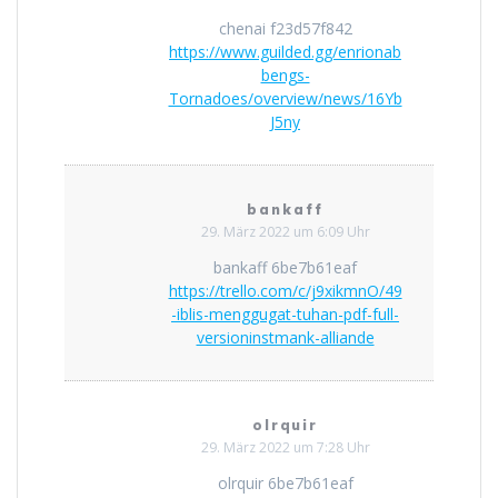
chenai f23d57f842
https://www.guilded.gg/enrionab
bengs-
Tornadoes/overview/news/16Yb
J5ny
bankaff
29. März 2022 um 6:09 Uhr
bankaff 6be7b61eaf
https://trello.com/c/j9xikmnO/49
-iblis-menggugat-tuhan-pdf-full-
versioninstmank-alliande
olrquir
29. März 2022 um 7:28 Uhr
olrquir 6be7b61eaf