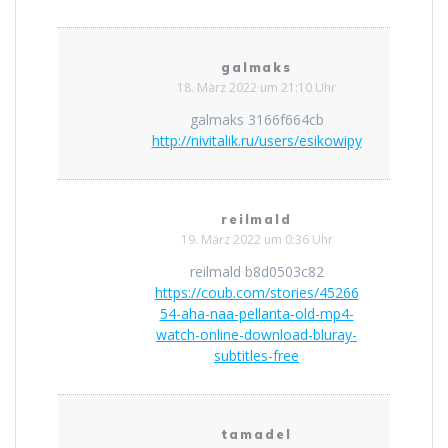
galmaks
18. März 2022 um 21:10 Uhr
galmaks 3166f664cb
http://nivitalik.ru/users/esikowipy
reilmald
19. März 2022 um 0:36 Uhr
reilmald b8d0503c82
https://coub.com/stories/45266
54-aha-naa-pellanta-old-mp4-
watch-online-download-bluray-
subtitles-free
tamadel