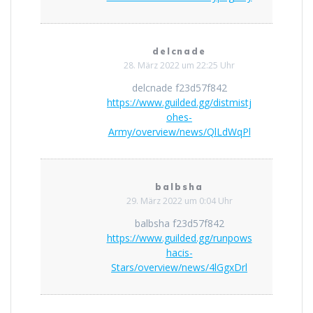
delcnade
28. März 2022 um 22:25 Uhr
delcnade f23d57f842
https://www.guilded.gg/distmistj
ohes-
Army/overview/news/QlLdWqPl
balbsha
29. März 2022 um 0:04 Uhr
balbsha f23d57f842
https://www.guilded.gg/runpows
hacis-
Stars/overview/news/4lGgxDrl