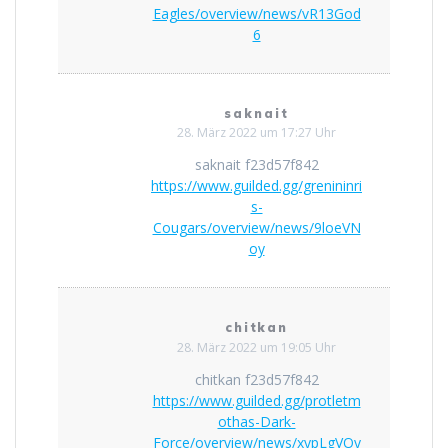
Eagles/overview/news/vR13God
6
saknait
28. März 2022 um 17:27 Uhr
saknait f23d57f842
https://www.guilded.gg/grenininri
s-
Cougars/overview/news/9loeVN
oy
chitkan
28. März 2022 um 19:05 Uhr
chitkan f23d57f842
https://www.guilded.gg/protletm
othas-Dark-
Force/overview/news/xypLgVOy