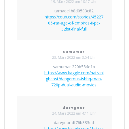
19. März 2022 um 10:17 Uhr
tamadel b8d0503c82
https://coub.com/stories/45227
05-rar-age-of-empires-ii-pc-
32bit-final-full
samumar
23. März 2022 um 3:54 Uhr
samumar 220b534e1b
https://www.kaggle.com/hatrani
ghcost/dangerous-ishhq-man-
720p-dual-audio-movies
darvgeor
24. März 2022 um 4:11 Uhr
darvgeor df76b833ed
https://www.kaggle.com/thritolc