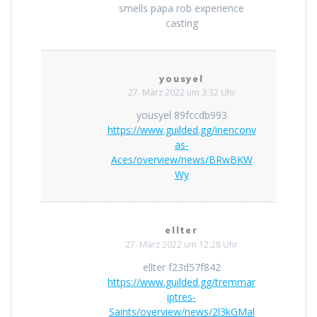
smells papa rob experience
casting
yousyel
27. März 2022 um 3:32 Uhr
yousyel 89fccdb993
https://www.guilded.gg/inenconv
as-
Aces/overview/news/BRwBKW
Wy
ellter
27. März 2022 um 12:28 Uhr
ellter f23d57f842
https://www.guilded.gg/tremmar
iptres-
Saints/overview/news/2l3kGMal