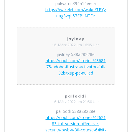
palwami 394a14eeca
https://wakelet.com/wake/TPYy
nag3vqL57EBlJNTDr
jaylney
16. März 2022 um 16:05 Uhr
jaylney 538a28228e
https://coub.com/stories/43681
75-adobe-illustra-activator-full-
32bit-zip-pc-nulled
palloddi
16. März 2022 um 21:50 Uhr
palloddi 538a28228e
https://coub.com/stories/42621
83-full-version-offensive-
security-pwb-v-30-course-64bit-