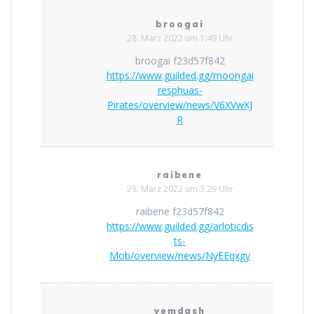
broogai
28. März 2022 um 1:49 Uhr
broogai f23d57f842
https://www.guilded.gg/moongai
resphuas-
Pirates/overview/news/V6XVwXJ
R
raibene
28. März 2022 um 3:29 Uhr
raibene f23d57f842
https://www.guilded.gg/arloticdis
ts-
Mob/overview/news/NyEEqxgy
yemdash