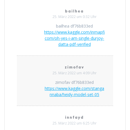
bailhea
25. März 2022 um 0:32 Uhr
bailhea df76b833ed
https://www.kaggle.com/inmapfi
com/oh-yes-i-am-single-durjoy-
datta-pdf-verified
zimofav
25. März 2022 um 4:09 Uhr
zimofav df76b833ed
https://www.kaggle.com/stanga
nnaba/heidy-model-set-05
innfayd
25. März 2022 um 6:25 Uhr