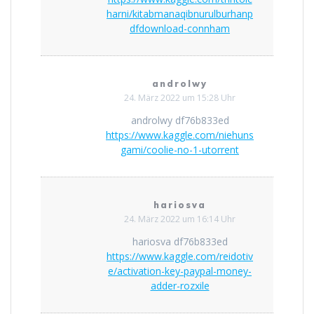
harni/kitabmanaqibnurulburhanp
dfdownload-connham
androlwy
24. März 2022 um 15:28 Uhr
androlwy df76b833ed
https://www.kaggle.com/niehuns
gami/coolie-no-1-utorrent
hariosva
24. März 2022 um 16:14 Uhr
hariosva df76b833ed
https://www.kaggle.com/reidotiv
e/activation-key-paypal-money-
adder-rozxile