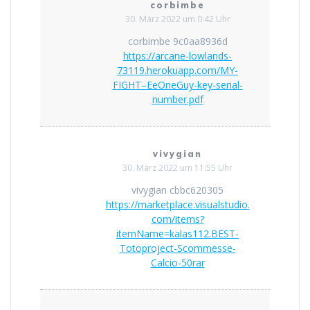
corbimbe
30. März 2022 um 0:42 Uhr
corbimbe 9c0aa8936d
https://arcane-lowlands-
73119.herokuapp.com/MY-
FIGHT–EeOneGuy-key-serial-
number.pdf
vivygian
30. März 2022 um 11:55 Uhr
vivygian cbbc620305
https://marketplace.visualstudio.
com/items?
itemName=kalas112.BEST-
Totoproject-Scommesse-
Calcio-50rar