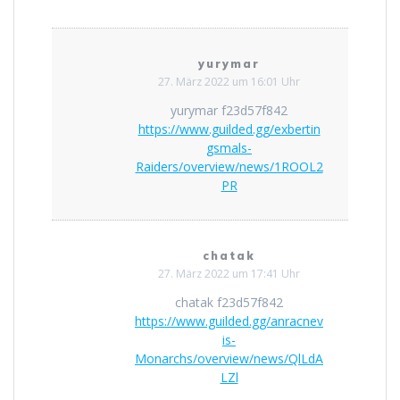
yurymar
27. März 2022 um 16:01 Uhr
yurymar f23d57f842
https://www.guilded.gg/exbertin
gsmals-
Raiders/overview/news/1ROOL2
PR
chatak
27. März 2022 um 17:41 Uhr
chatak f23d57f842
https://www.guilded.gg/anracnev
is-
Monarchs/overview/news/QlLdA
LZl