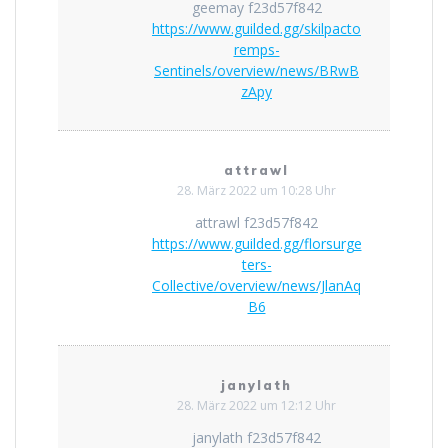
geemay f23d57f842
https://www.guilded.gg/skilpacto
remps-
Sentinels/overview/news/BRwB
zApy
attrawl
28. März 2022 um 10:28 Uhr
attrawl f23d57f842
https://www.guilded.gg/florsurge
ters-
Collective/overview/news/JlanAq
B6
janylath
28. März 2022 um 12:12 Uhr
janylath f23d57f842